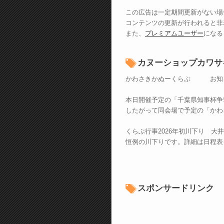
この広告は一定期間更新がない場
コンテンツの更新が行われると非
また、
プレミアムユーザー
になる
カヌーショップカワサ
かわさきかぬーくらぶ お知
本日開催予定の「千葉県知事杯争
したがって同会場で予定の「かわ
くらぶ行事2026年初川下り 大井
恒例の川下りです。詳細は日程表
スポンサードリンク