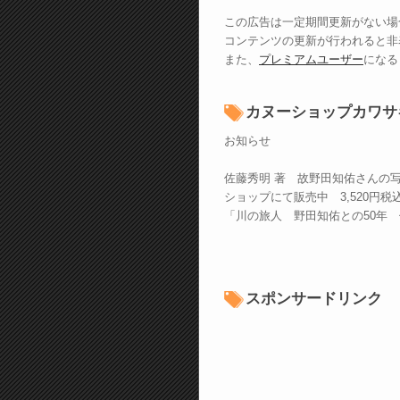
この広告は一定期間更新がない場
コンテンツの更新が行われると非
また、
プレミアムユーザー
になる
カヌーショップカワサ
お知らせ
佐藤秀明 著 故野田知佑さんの
ショップにて販売中 3,520円税
「川の旅人 野田知佑との50年
スポンサードリンク